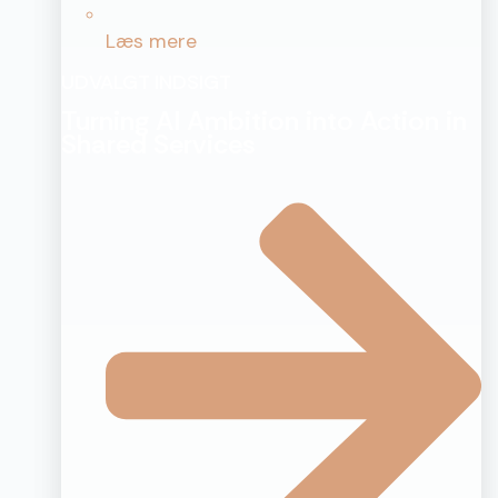
Læs mere
UDVALGT INDSIGT
Turning AI Ambition into Action in
Shared Services