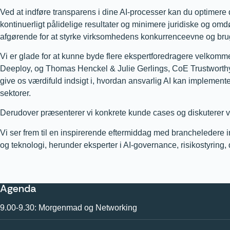
Ved at indføre transparens i dine AI-processer kan du optimere
kontinuerligt pålidelige resultater og minimere juridiske og om
afgørende for at styrke virksomhedens konkurrenceevne og bruge
Vi er glade for at kunne byde flere ekspertforedragere velkom
Deeploy,
og
Thomas Henckel & Julie Gerlings
, CoE Trustworth
give os værdifuld indsigt i, hvordan ansvarlig AI kan implemente
sektorer.
Derudover præsenterer vi konkrete kunde cases og diskuterer v
Vi ser frem til en inspirerende eftermiddag med brancheledere ind
og teknologi, herunder eksperter i AI-governance, risikostyring,
Agenda
9.00-9.30: Morgenmad og Networking