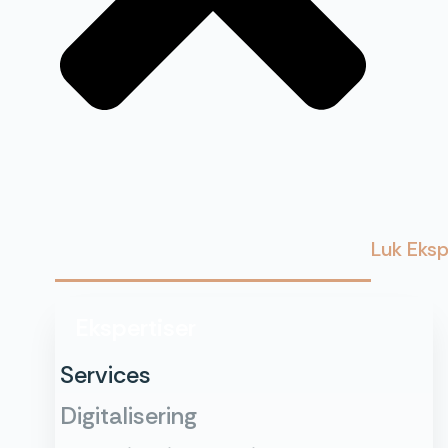
Luk Eksp
Ekspertiser
Services
Digitalisering