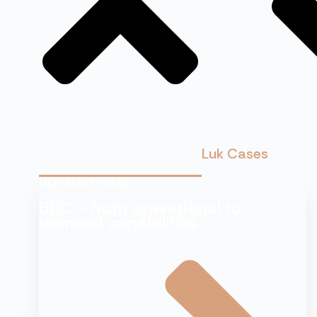
Luk Cases
UDVALGT CASE
BEC – from operational to
demand capabilities