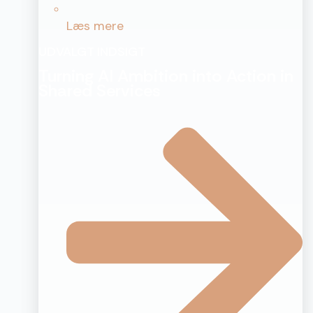
Læs mere
UDVALGT INDSIGT
Turning AI Ambition into Action in
Shared Services