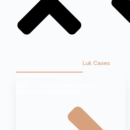
Luk Cases
UDVALGT CASE
BEC – from operational to
demand capabilities