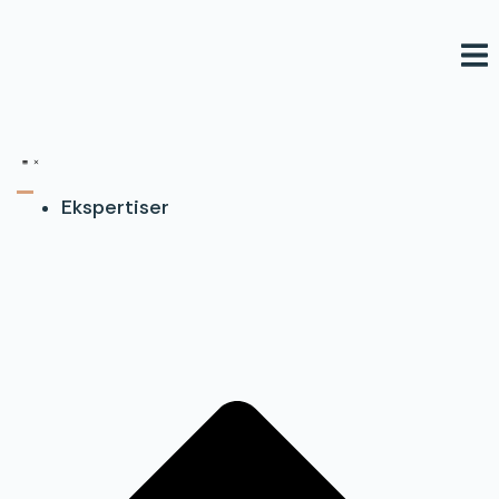
Videre
til
indhold
Ekspertiser