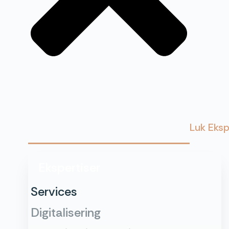
Luk Eksp
Ekspertiser
Services
Digitalisering