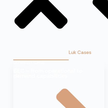
Luk Cases
UDVALGT CASE
BEC – from operational to
demand capabilities