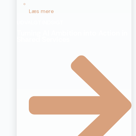
Læs mere
UDVALGT INDSIGT
Turning AI Ambition into Action in
Shared Services