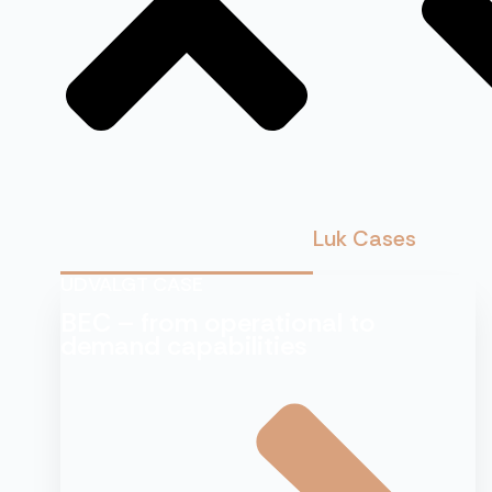
Luk Cases
UDVALGT CASE
BEC – from operational to
demand capabilities