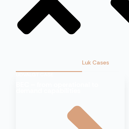
Luk Cases
UDVALGT CASE
BEC – from operational to
demand capabilities