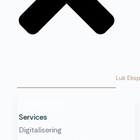
Luk Eksp
Ekspertiser
Services
Digitalisering