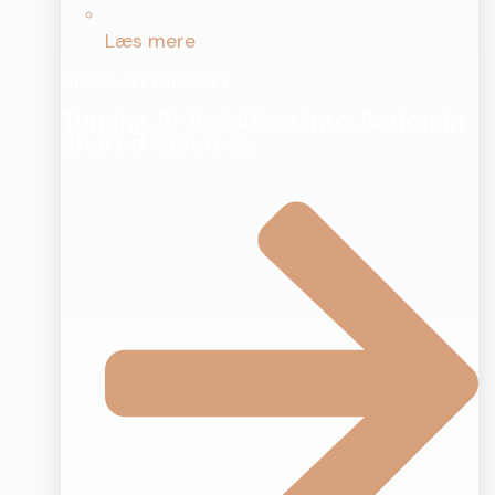
Læs mere
UDVALGT INDSIGT
Turning AI Ambition into Action in
Shared Services