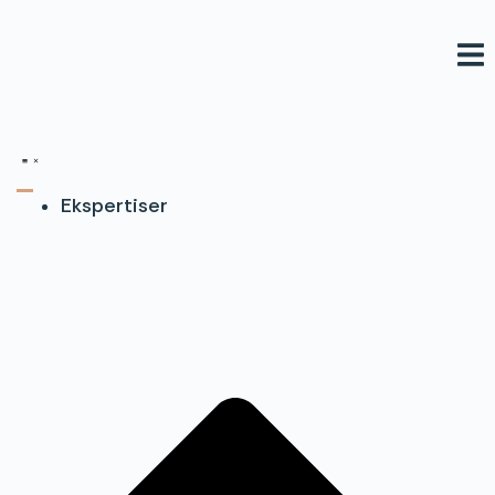
Videre
til
indhold
Ekspertiser