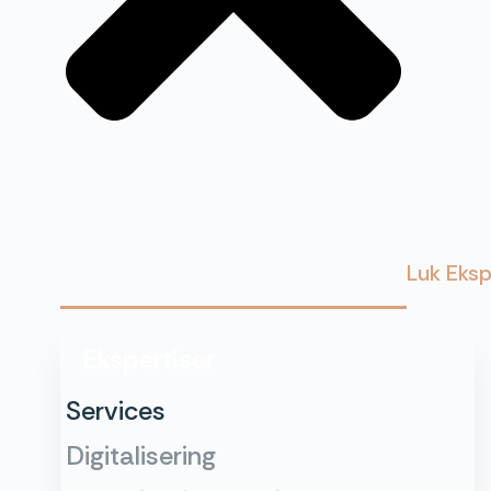
Luk Eksp
Ekspertiser
Services
Digitalisering