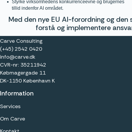
Styrke virksomhedens konkurrenceevne og brugernes
tillid indenfor AI området.
Med den nye EU AI-forordning og den st
forstå og implementere ansvarli
Carve Consulting
(+45) 2542 0420
info@carve.dk
CVR-nr: 35211942
Købmagergade 11
DK-1150 København K
Information
Services
Om Carve
Kontakt