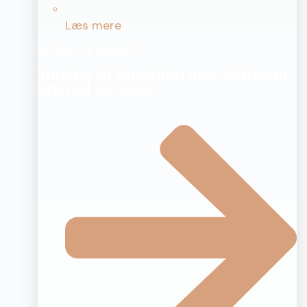
Læs mere
UDVALGT INDSIGT
Turning AI Ambition into Action in
Shared Services