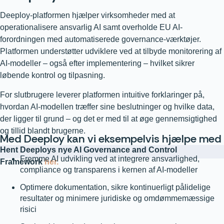
Deeploy-platformen hjælper virksomheder med at
operationalisere ansvarlig AI samt overholde EU AI-
forordningen med automatiserede governance-værktøjer.
Platformen understøtter udviklere ved at tilbyde monitorering af
AI-modeller – også efter implementering – hvilket sikrer
løbende kontrol og tilpasning.
For slutbrugere leverer platformen intuitive forklaringer på,
hvordan AI-modellen træffer sine beslutninger og hvilke data,
der ligger til grund – og det er med til at øge gennemsigtighed
og tillid blandt brugerne.
Med Deeploy kan vi eksempelvis hjælpe med 
Hent Deeploys nye AI Governance and Control
Fremme AI udvikling ved at integrere ansvarlighed,
Framework
her.
compliance og transparens i kernen af AI-modeller
Optimere dokumentation, sikre kontinuerligt pålidelige
resultater og minimere juridiske og omdømmemæssige
risici