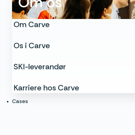
Om os
Om Carve
Os i Carve
SKI-leverandør
Karriere hos Carve
Cases