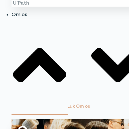
UiPath
Om os
Luk Om os