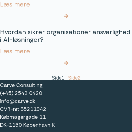
Læs mere
Hvordan sikrer organisationer ansvarlighed
i AI-løsninger?
Læs mere
Side
1
Side
2
Carve Consulting
(+45) 2542 0420
info@carve.dk
CVR-nr: 35211942
Købmagergade 11
DK-1150 København K