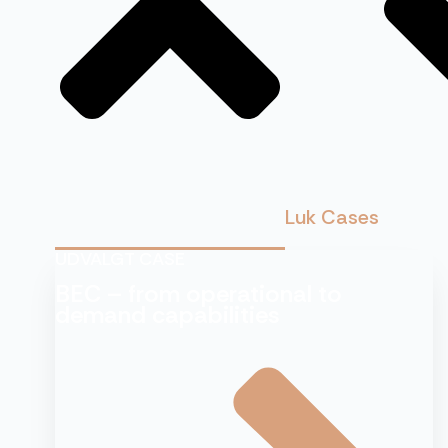
Luk Cases
UDVALGT CASE
BEC – from operational to
demand capabilities