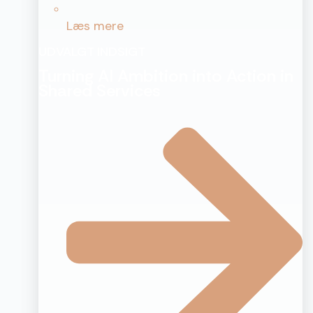
Læs mere
UDVALGT INDSIGT
Turning AI Ambition into Action in
Shared Services