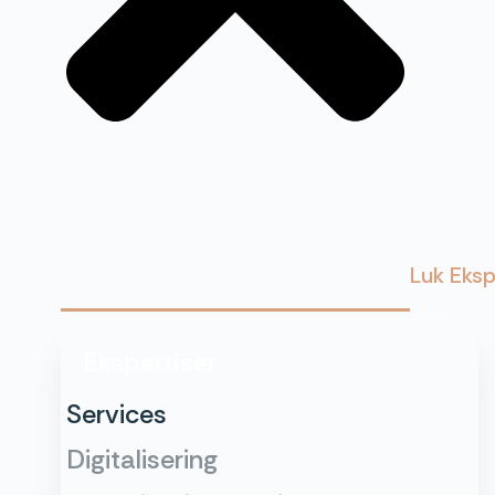
Luk Eksp
Ekspertiser
Services
Digitalisering